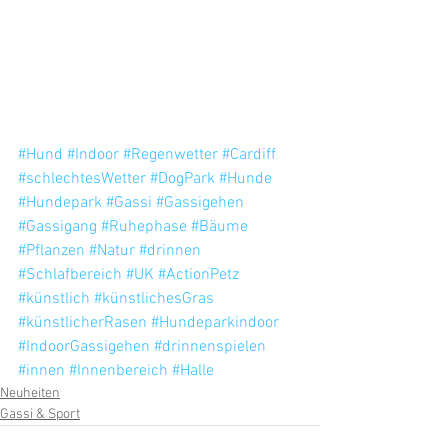
#Hund
#Indoor
#Regenwetter
#Cardiff
#schlechtesWetter
#DogPark
#Hunde
#Hundepark
#Gassi
#Gassigehen
#Gassigang
#Ruhephase
#Bäume
#Pflanzen
#Natur
#drinnen
#Schlafbereich
#UK
#ActionPetz
#künstlich
#künstlichesGras
#künstlicherRasen
#Hundeparkindoor
#IndoorGassigehen
#drinnenspielen
#innen
#Innenbereich
#Halle
Neuheiten
Gassi & Sport