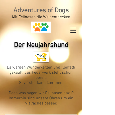
Adventures of Dogs
Mit Fellnasen die Welt entdecken
Der Neujahrshund
Es werden Wunderkerzen und Konfetti
gekauft, das Feuerwerk steht schon
bereit.
Silverster kann kommen.
Doch was sagen wir Fellnasen dazu?
Immerhin sind unsere Ohren um ein
Vielfaches besser.