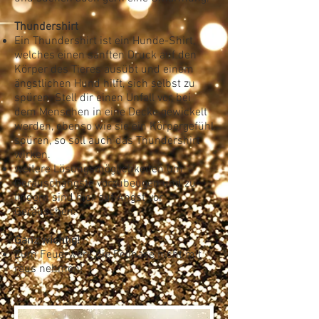
Thundershirt
Ein Thundershirt ist ein Hunde-Shirt,
welches einen sanften Druck auf den
Körper des Tieres ausübt und einem
ängstlichen Hund hilft, sich selbst zu
spüren. Stell dir einen Unfall vor, bei
dem Menschen in eine Decke gewickelt
werden, ebenso wie sie ein Körpergefühl
spüren, so soll auch das Thundershirt
wirken.
weitere Lösungsmöglichkeiten um
Geräuschängste vorzubeugen und zu
lindern sind hier auf Angst vor
Geräuschen.
Ganz wichtig!
Zum Feuerwerk die Fellnase nicht mit
raus nehmen!