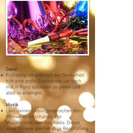
Gassi
Frühzeitig vor Anbruch der Dunkelheit
hilft eine große Gassirunde, um noch
mal in Ruhe spazieren zu gehen und
alles zu erledigen.
Musik
Lass deinen Lieblingsmenschen den
Fernseher einschalten, den
Musikstream oder das Radio. Dieses
sorgt für eine gleichmäßige Beschallung