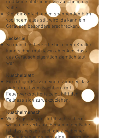
und keine plötzlichen Geräusche in der
Stille.
Stell dir einfach einen spannenden Film
vor, indem alles still wird, da kann ein
Geräusch besonders erschrecken.
Leckerlie
So manches Leckerlie bei einem Knaller
kann schon mal davon ablenken, dass
das Geräusch eigentlich ziemlich laut
war.
Kuschelplatz
Ein ruhiger Platz in einem Zimmer, dass
nicht direkt zum Nachbarn mit
Feuerwerksbatterie zeigt, hilft der
Fellnase sich zurückzuziehen.
Kuschelmensch
Wer Angst hat, der fühlt sich sicherer,
wenn eine vertraute Person in der Nähe
ist, dass wissen auch die Zweibeiner
und suchen auch gern eine Umarmung.