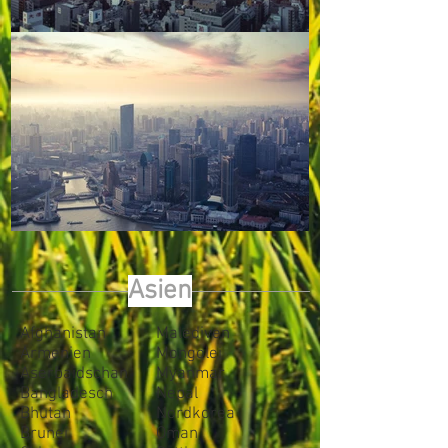
Asien
Afghanistan
Malediven
Armenien
Mongolei
Aserbaidschan
Myanmar
Bangladesch
Nepal
Bhutan
Nordkorea
Brunei
Oman