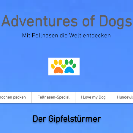
Adventures of Dogs
Mit Fellnasen die Welt entdecken
nochen packen
Fellnasen-Special
I Love my Dog
Hundewi
Der Gipfelstürmer