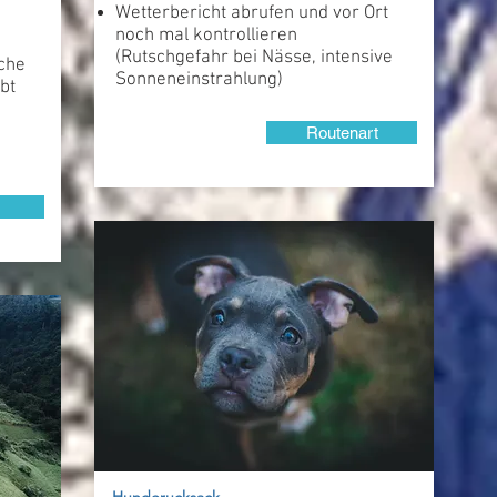
Wetterbericht abrufen und vor Ort
noch mal kontrollieren
(Rutschgefahr bei Nässe, intensive
che
Sonneneinstrahlung)
bt
Routenart