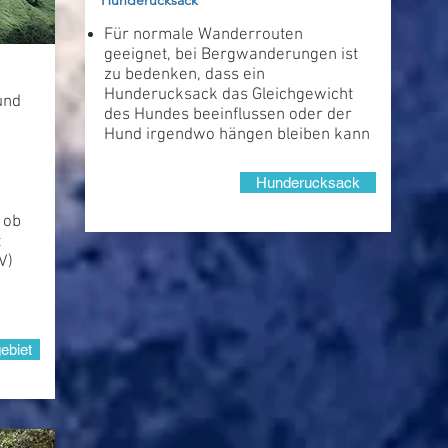
Hunderucksack
Für normale Wanderrouten
geeignet, bei Bergwanderungen ist
zu bedenken, dass ein
Hunderucksack das Gleichgewicht
 und
des Hundes beeinflussen oder der
Hund irgendwo hängen bleiben kann
Hunderucksack
 ob
t
V)
ebiet