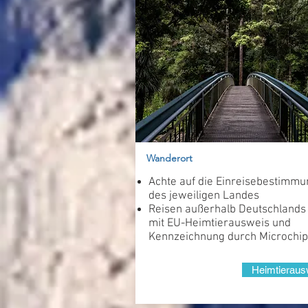
Wanderort
Achte auf die Einreise­bestimm
des jeweiligen Landes
Reisen außerhalb Deutschlands
mit EU-Heimtierausweis und
Kennzeichnung durch Microchip
Heimtieraus