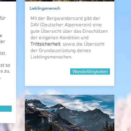
Lieblingsmensch
für
Mit der Bergwandercard gibt der
DAV (Deutscher Alpenverein) eine
gute Übersicht über das Einschätzen
re
der eingenen Kondition und
der
Trittsicherheit
, sowie die Übersicht
der Grundausrüstung deines
st.
Lieblingsmenschen.
st so
as zu,
Wanderfähigkeiten
,