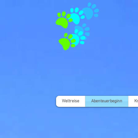
Weltreise
Abenteuerbeginn
K