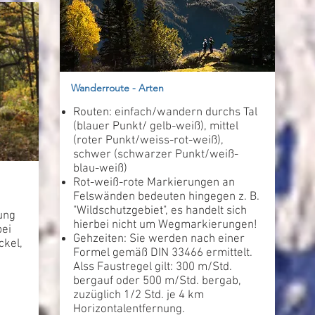
Wanderroute - Arten
Routen: einfach/wandern durchs Tal
(blauer Punkt/ gelb-weiß), mittel
(roter Punkt/weiss-rot-weiß),
schwer (schwarzer Punkt/weiß-
blau-weiß)
Rot-weiß-rote Markierungen an
Felswänden bedeuten hingegen z. B.
"Wildschutzgebiet", es handelt sich
ung
hierbei nicht um Wegmarkierungen!
bei
Gehzeiten: Sie werden nach einer
ckel,
Formel gemäß DIN 33466 ermittelt.
Alss Faustregel gilt: 300 m/Std.
bergauf oder 500 m/Std. bergab,
zuzüglich 1/2 Std. je 4 km
Horizontalentfernung.