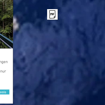
ungen
 nur
weis