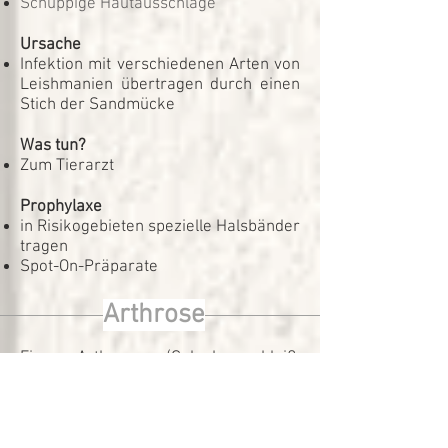
Schuppige Hautausschläge
Ursache
Infektion mit verschiedenen Arten von
Leishmanien übertragen durch einen
Stich der Sandmücke
Was tun?
Zum Tierarzt
Prophylaxe
in Risikogebieten spezielle Halsbänder
tragen
Spot-On-Präparate
Arthrose
Eine Arthrose (Gelenkverschleiß,
Gelenkschwund) ist eine Veränderung
der Gelenke durch Verschleiß.
Symptome