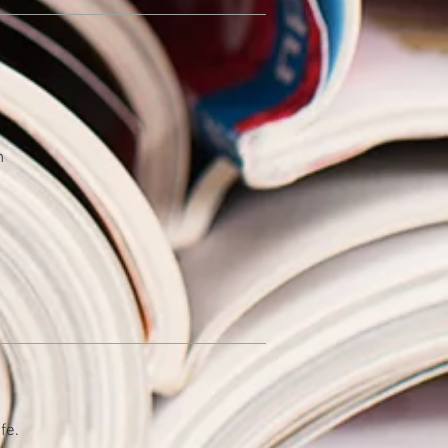
n
fe.