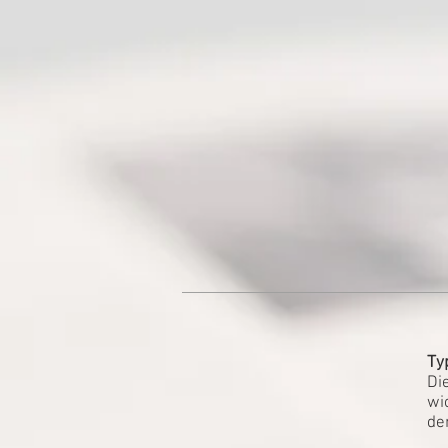
Ty
Di
wi
de