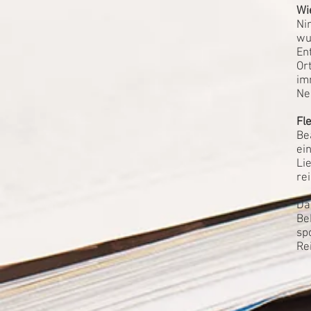
Wi
Ni
wu
En
Or
im
Ne
Fle
Be
ei
Li
rei
Da
Be
sp
Re