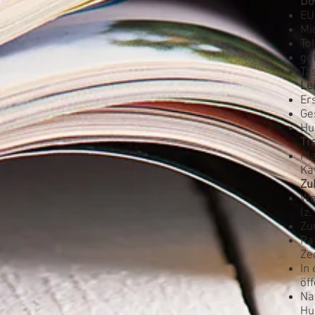
Do
EU
Mi
To
gg
Ta
Le
Er
Ge
Hu
Tr
Pl
Ka
Zu
We
(z
Zu
Ra
Ze
In
öf
Na
Hu