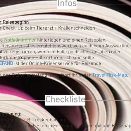
Infos
r Reisebeginn
r Check-Up beim Tierarzt + Krallenschneiden
ne
Notfallnummer
hinterlegen und einen Reiseplan.
s Reisender ist es empfehlenswert sich auch beim Auswärtige
t zu registrieren, wenn im Falle politischer Unruhen oder
turkatastrophen Hilfe erforderlich sein sollte.
EFAND
ist der Online-Krisenservice für Reisende
 der Sicherheitsstand ist, erfahrt ihr in der
Travel-Risk-Map
.
Checkliste
rpflegung
:
ops bieten z. B. Trockenbarf an
mm Wasser am besten in Form von Flaschen mit und Reisenäp