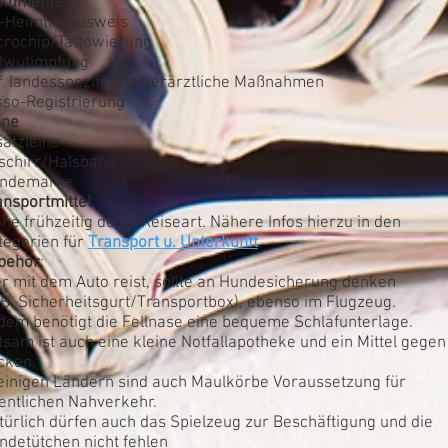
kumente
:
-Heimtierausweis
crochip/Tättowierung
llwutimpfung
f. landesspezifische tierärztliche Maßnahmen
sso-Registrierung
ine
satzleine
schirr/Halsband
ndemarke
ansportmittel
:
ane frühzeitig deine Reiseart. Nähere Infos hierzu in den
tegorien für
Transport u. Unterkunft
.
behör
:
r mit dem Auto reist, sollte an Hundesicherung denken
. B. Sicherheitsgurt/Transportbox), ebenso im Flugzeug.
dem benötigt die Fellnase eine bequeme Schlafunterlage.
tsam ist auch eine kleine Notfallapotheke und ein Mittel gegen
cken.
 einigen Ländern sind auch Maulkörbe Voraussetzung für
fentlichen Nahverkehr.
türlich dürfen auch das Spielzeug zur Beschäftigung und die
ndetütchen nicht fehlen