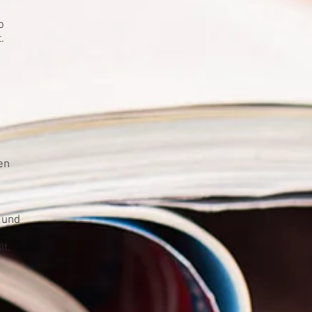
o
.
en
 und
lt.