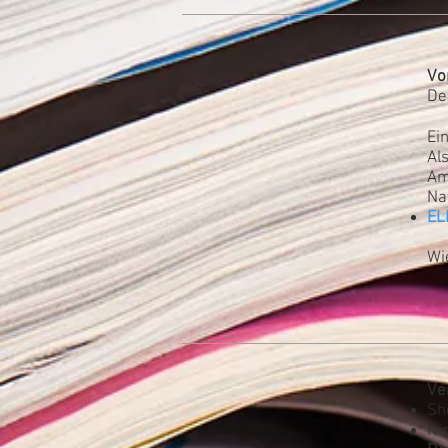
Vo
De
Ei
Al
Am
Na
EL
Wie
Ve
Sh
Ni