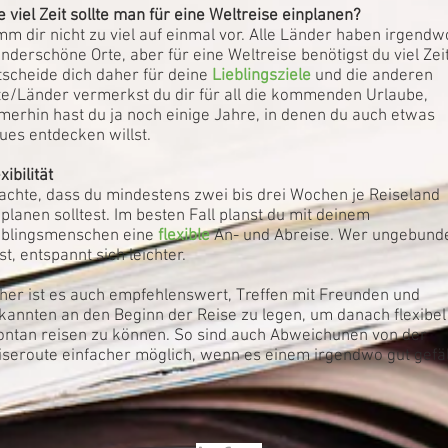
e viel Zeit sollte man für eine Weltreise einplanen?
mm dir nicht zu viel auf einmal vor. Alle Länder haben irgendw
nderschöne Orte, aber für eine Weltreise benötigst du viel Zeit
tscheide dich daher für deine
Lieblingsziele
und die anderen
te/Länder vermerkst du dir für all die kommenden Urlaube,
merhin hast du ja noch einige Jahre, in denen du auch etwas
ues entdecken willst.
xibilität
achte, dass du mindestens zwei bis drei Wochen je Reiseland
nplanen solltest. Im besten Fall planst du mit deinem
eblingsmenschen eine
flexible
An- und Abreise. Wer ungebund
st, entspannt sich leichter.
her ist es auch empfehlenswert, Treffen mit Freunden und
kannten an den Beginn der Reise zu legen, um danach flexibel
ontan reisen zu können. So sind auch Abweichunen von der
iseroute einfacher möglich, wenn es einem irgendwo gut gefäl