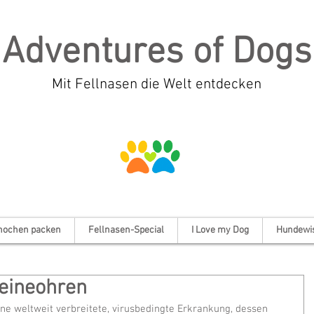
Adventures of Dogs
Mit Fellnasen die Welt entdecken
nochen packen
Fellnasen-Special
I Love my Dog
Hundewi
eineohren
ine weltweit verbreitete, virusbedingte Erkrankung, dessen 