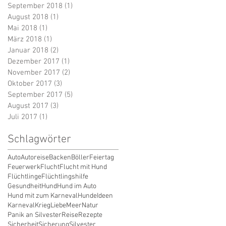
September 2018
(1)
1 Beitrag
August 2018
(1)
1 Beitrag
Mai 2018
(1)
1 Beitrag
März 2018
(1)
1 Beitrag
Januar 2018
(2)
2 Beiträge
Dezember 2017
(1)
1 Beitrag
November 2017
(2)
2 Beiträge
Oktober 2017
(3)
3 Beiträge
September 2017
(5)
5 Beiträge
August 2017
(3)
3 Beiträge
Juli 2017
(1)
1 Beitrag
Schlagwörter
Auto
Autoreise
Backen
Böller
Feiertag
Feuerwerk
Flucht
Flucht mit Hund
Flüchtlinge
Flüchtlingshilfe
Gesundheit
Hund
Hund im Auto
Hund mit zum Karneval
Hunde
Ideen
Karneval
Krieg
Liebe
Meer
Natur
Panik an Silvester
Reise
Rezepte
Sicherheit
Sicherung
Silvester