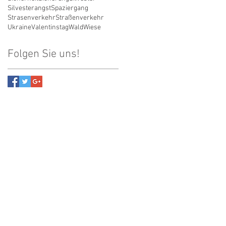
Silvesterangst
Spaziergang
Strasenverkehr
Straßenverkehr
Ukraine
Valentinstag
Wald
Wiese
Folgen Sie uns!