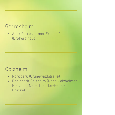
Gerresheim
Alter Gerresheimer Friedhof
(Dreherstraße)
Golzheim
Nordpark (Grünewaldstraße)
Rheinpark Golzheim (Nähe Golzheimer
Platz und Nähe Theodor-Heuss-
Brücke)