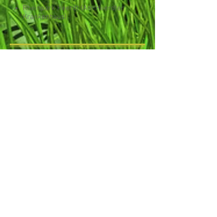
Rheinpark Heerdt (Am Heerdter
Krankenhaus)
Stockum
Mahnmalachse (Kaiserswerther
Straße gegenüber Aquazoo)
Unterbilk
Floragarten (Kronenstraße)