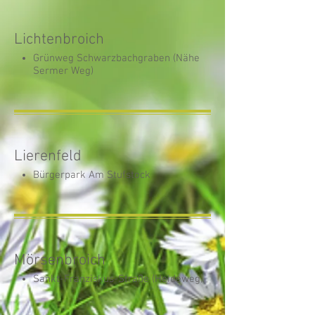
Lichtenbroich
Grünweg Schwarzbachgraben (Nähe
Sermer Weg)
Lierenfeld
Bürgerpark Am Stufstock
Mörsenbroich
Sankt-Franziskus-Straße (Heideweg)