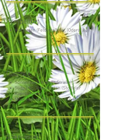
Pempelfort
Hofgarten (Feldstraße) u. (Oderallee)
Oberbilk
Sonnenpark (Kölner Straße)
Südpark / Volksgarten (Stoffeler
Kapellenweg)
Moskauer Straße (Nähe IHZ-Park)
Oberkassel