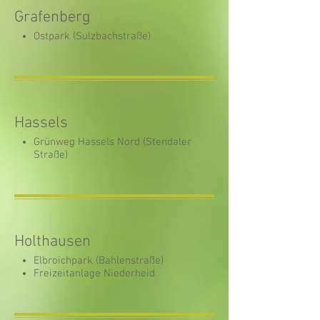
Grafenberg
Ostpark (Sulzbachstraße)
Hassels
Grünweg Hassels Nord (Stendaler
Straße)
Holthausen
Elbroichpark (Bahlenstraße)
Freizeitanlage Niederheid